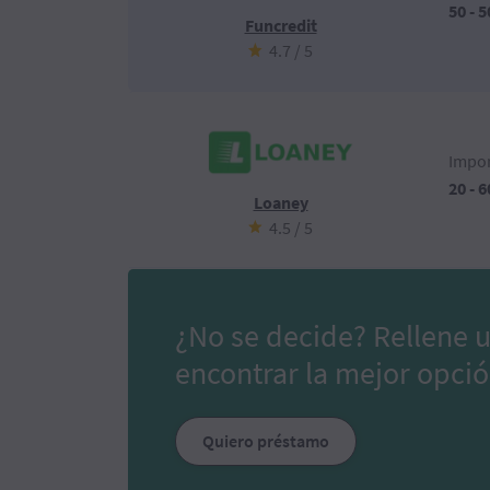
50 - 5
Funcredit
4.7 / 5
Impor
20 - 6
Loaney
4.5 / 5
¿No se decide? Rellene 
encontrar la mejor opció
Quiero préstamo