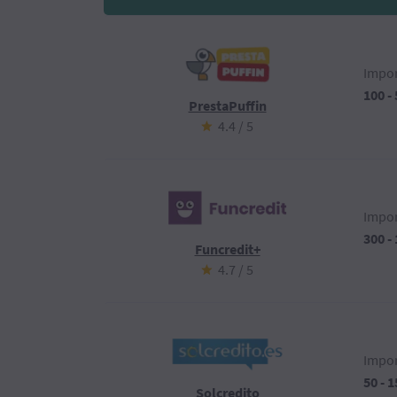
Impor
100 -
PrestaPuffin
4.4 / 5
Impor
300 -
Funcredit+
4.7 / 5
Impor
50 - 
Solcredito