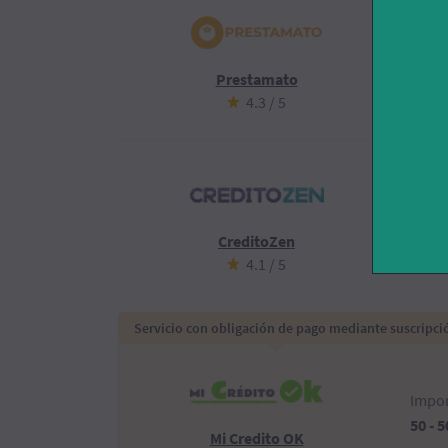
Impor
20 - 6
Prestamato
4.3 / 5
Impor
100 -
CreditoZen
4.1 / 5
Servicio con obligación de pago mediante suscripció
Impor
50 - 
Mi Credito OK