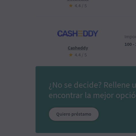
4.4 / 5
Impor
100 -
Casheddy
4.4 / 5
¿No se decide? Rellene 
encontrar la mejor opció
Quiero préstamo