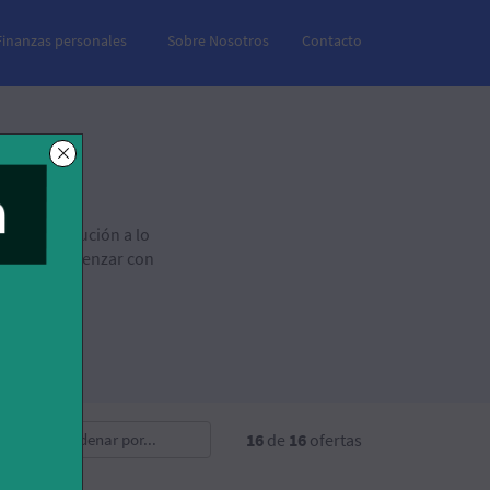
Finanzas personales
Sobre Nosotros
Contacto
NI
 ser la solución a lo
stamos y comenzar con
Ordenar por
16
de
16
ofertas