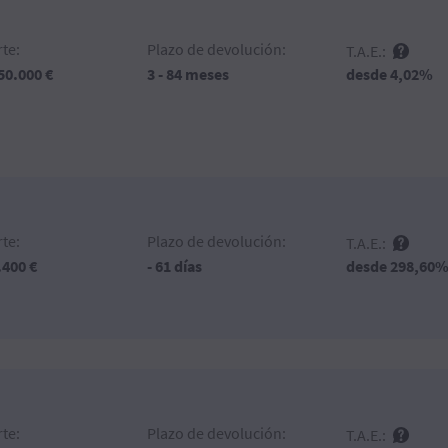
te:
Plazo de devolución:
T.A.E.:
desde 4,02%
 50.000 €
3 - 84 meses
te:
Plazo de devolución:
T.A.E.:
desde 298,60
.400 €
- 61 días
te:
Plazo de devolución:
T.A.E.: