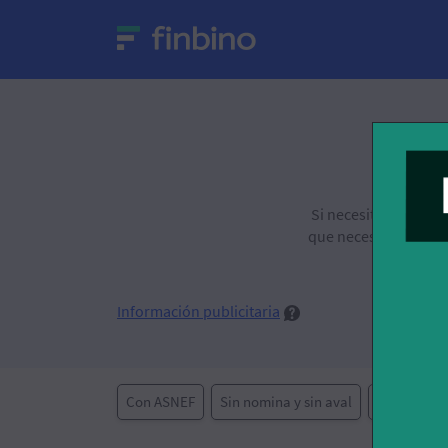
L
Si necesitas financi
que necesitas. Para 
Información publicitaria
Con ASNEF
Sin nomina y sin aval
Sin interes