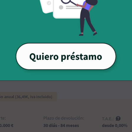
te:
Plazo de devolución:
T.A.E.:
desde 0,00%
00 €
7 - 30 días
te:
Plazo de devolución:
T.A.E.:
desde 0,00%
 1.000 €
15 - 90 días
n anual (36,49€, iva incluido)
te:
Plazo de devolución:
T.A.E.:
desde 0,00%
50.000 €
30 diás - 84 meses