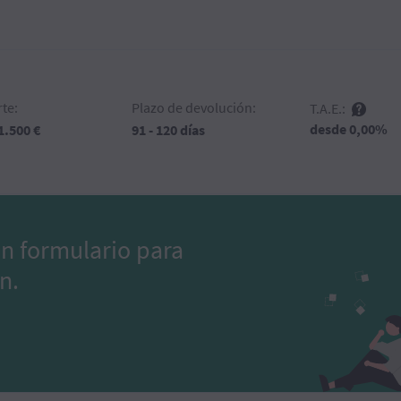
te:
Plazo de devolución:
T.A.E.:
desde 0,00%
 1.500 €
91 - 120 días
un formulario para
n.