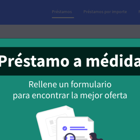
Préstamos
Préstamos por importe
os mejores préstamos solo con D
Agosto 2026
ación urgente y no tienes nómina, los préstamos solo con DNI pueden
elegir el más rentable, puedes utilizar nuestro comparador de pré
la solicitud de manera sencilla.
es
Gratis
Sin papeles
Solo con DNI