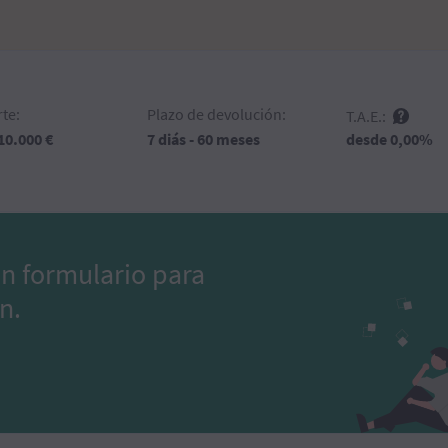
te:
Plazo de devolución:
T.A.E.:
desde 0,00%
 10.000 €
7 diás - 60 meses
un formulario para
n.