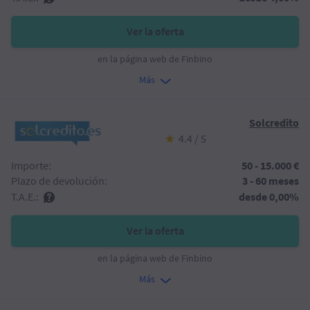
Ver la oferta
en la página web de Finbino
Más
Solcredito
4.4 / 5
Importe:
50 - 15.000 €
Plazo de devolución:
3 - 60 meses
T.A.E.:
desde 0,00%
Ver la oferta
en la página web de Finbino
Más