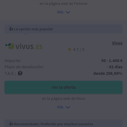
en la página web de Fintonic
Más
👍 La opción más popular
Vivus
4.7 / 5
Importe:
50 - 1.400 €
Plazo de devolución:
- 61 días
T.A.E.:
desde 298,60%
Ver la oferta
en la página web de Vivus
Más
👍 Recomendado: Preferido por muchos usuarios