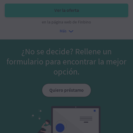
Ver la oferta
en la página web de Finbino
Más
¿No se decide? Rellene un
formulario para encontrar la mejor
opción.
Quiero préstamo