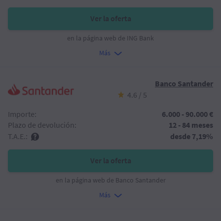
Ver la oferta
en la página web de ING Bank
Más
Banco Santander
4.6 / 5
Importe:
6.000 - 90.000 €
Plazo de devolución:
12 - 84 meses
T.A.E.:
desde 7,19%
Ver la oferta
en la página web de Banco Santander
Más