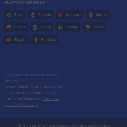
NUESTROS MERCADOS
Brasil
Canada
Danmark
Mexico
Polska
Suomi
Sverige
Česko
España
România
El operador de este sitio web es
Finbino s.r.o.
La sociedad no es un proveedor ni
un agente de préstamos ni otros
productos financieros.
Términos
de uso del sitio web
.
© 2026 Finbino | Todos los Derechos Reservados