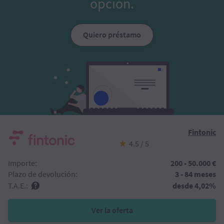
opción.
Quiero préstamo
Fintonic
4.5 / 5
Importe:
200 - 50.000 €
Plazo de devolución:
3 - 84 meses
T.A.E.:
desde 4,02%
Ver la oferta