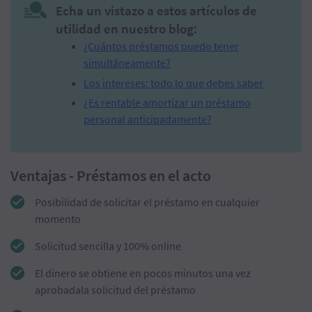
Echa un vistazo a estos artículos de
utilidad en nuestro blog:
¿Cuántos préstamos puedo tener
simultáneamente?
Los intereses: todo lo que debes saber
¿Es rentable amortizar un préstamo
personal anticipadamente?
Ventajas - Préstamos en el acto
Posibilidad de solicitar el préstamo en cualquier
momento
Solicitud sencilla y 100% online
El dinero se obtiene en pocos minutos una vez
aprobadala solicitud del préstamo