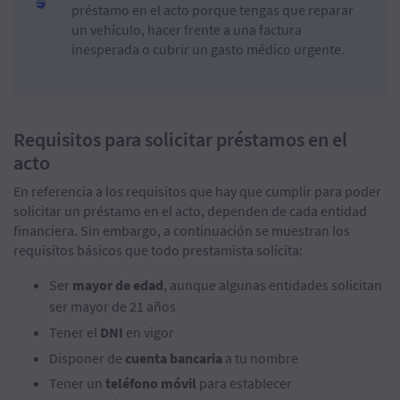
préstamo en el acto porque tengas que reparar
un vehículo, hacer frente a una factura
inesperada o cubrir un gasto médico urgente.
Requisitos para solicitar préstamos en el
acto
En referencia a los requisitos que hay que cumplir para poder
solicitar un préstamo en el acto, dependen de cada entidad
financiera. Sin embargo, a continuación se muestran los
requisitos básicos que todo prestamista solicita:
Ser
mayor de edad
, aunque algunas entidades solicitan
ser mayor de 21 años
Tener el
DNI
en vigor
Disponer de
cuenta bancaria
a tu nombre
Tener un
teléfono móvil
para establecer