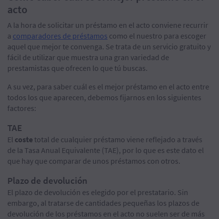
acto
A la hora de solicitar un préstamo en el acto conviene recurrir
a
comparadores de préstamos
como el nuestro para escoger
aquel que mejor te convenga. Se trata de un servicio gratuito y
fácil de utilizar que muestra una gran variedad de
prestamistas que ofrecen lo que tú buscas.
A su vez, para saber cuál es el mejor préstamo en el acto entre
todos los que aparecen, debemos fijarnos en los siguientes
factores:
TAE
El
coste
total de cualquier préstamo viene reflejado a través
de la Tasa Anual Equivalente (TAE), por lo que es este dato el
que hay que comparar de unos préstamos con otros.
Plazo de devolución
El plazo de devolución es elegido por el prestatario. Sin
embargo, al tratarse de cantidades pequeñas los plazos de
devolución de los préstamos en el acto no suelen ser de más