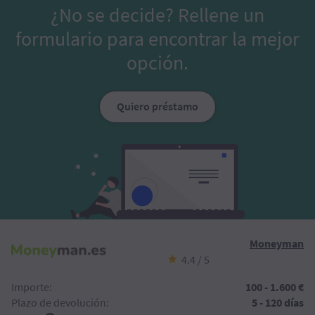
¿No se decide? Rellene un
formulario para encontrar la mejor
opción.
Quiero préstamo
Moneyman
4.4 / 5
Importe:
100 - 1.600 €
Plazo de devolución:
5 - 120 días