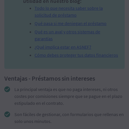
utilidad en nuestro blog:
Todo lo que necesita saber sobre la
solicitud de préstamo
Qué pasa si me deniegan el préstamo
Qué es un aval y otros sistemas de
garantías
¿Qué implica estar en ASNEF?
Cómo debes proteger tus datos financieros
Ventajas - Préstamos sin intereses
La principal ventaja es que no paga intereses, ni otros
costes por comisiones siempre que se pague en el plazo
estipulado en el contrato.
Son fáciles de gestionar, con formularios que rellenas en
solo unos minutos.