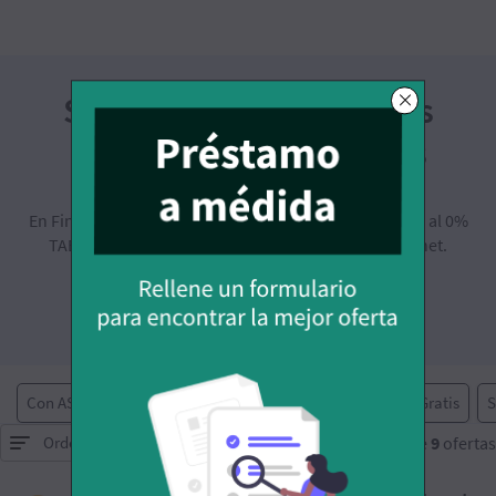
Selección de los mejores
préstamos sin intereses
Agosto 2026
En Finbino puedes encontrar préstamos sin intereses al 0%
TAE sin coste y con solicitud 100% online por internet.
¿Demasiado bonito para ser cierto? ¡Es cierto!
Información publicitaria
Con ASNEF
Sin nomina y sin aval
Sin intereses
Gratis
S
Ordenar por
9
de
9
ofertas