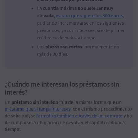
La
cuantía máxima no suele ser muy
elevada
,
es raro que supere los 300 euros
,
pudiendo incrementarse en los siguientes
préstamos, ya con intereses, si este primer
crédito se devuelve a tiempo.
Los
plazos son cortos
, normalmente no
más de 30 días.
¿Cuándo me interesan los préstamos sin
interés?
Un
préstamo sin interés
actúa de la misma forma que un
préstamo que sí tenga intereses
, con el mismo procedimiento
de solicitud, se
formaliza también a través de un contrato
y ha
de cumplirse la obligación de devolver el capital recibido a
tiempo.