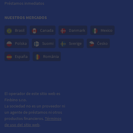
Préstamos inmediatos
NUESTROS MERCADOS
Brasil
Canada
Danmark
Mexico
Polska
Suomi
Sverige
Česko
España
România
El operador de este sitio web es
Finbino s.r.o.
La sociedad no es un proveedor ni
un agente de préstamos ni otros
productos financieros.
Términos
de uso del sitio web
.