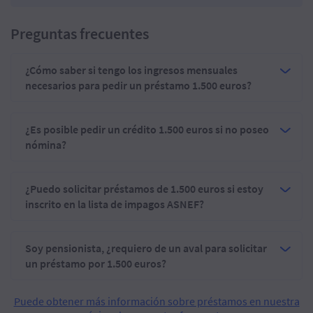
Preguntas frecuentes
¿Cómo saber si tengo los ingresos mensuales
necesarios para pedir un préstamo 1.500 euros?
¿Es posible pedir un crédito 1.500 euros si no poseo
nómina?
¿Puedo solicitar préstamos de 1.500 euros si estoy
inscrito en la lista de impagos ASNEF?
Soy pensionista, ¿requiero de un aval para solicitar
un préstamo por 1.500 euros?
Puede obtener más información sobre préstamos en nuestra