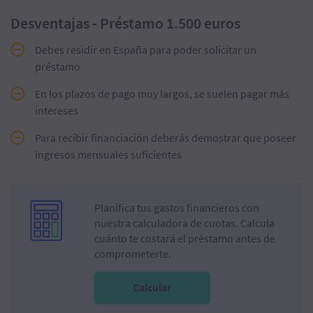
Desventajas - Préstamo 1.500 euros
Debes residir en España para poder solicitar un
préstamo
En los plazos de pago muy largos, se suelen pagar más
intereses
Para recibir financiación deberás demostrar que poseer
ingresos mensuales suficientes
Planifica tus gastos financieros con
nuestra calculadora de cuotas. Calcula
cuánto te costará el préstamo antes de
comprometerte.
Calcular