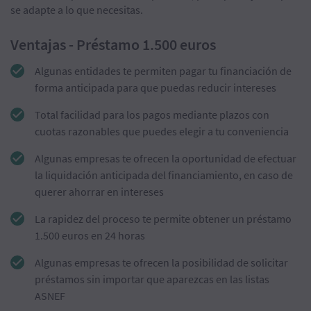
se adapte a lo que necesitas.
Ventajas - Préstamo 1.500 euros
Algunas entidades te permiten pagar tu financiación de
forma anticipada para que puedas reducir intereses
Total facilidad para los pagos mediante plazos con
cuotas razonables que puedes elegir a tu conveniencia
Algunas empresas te ofrecen la oportunidad de efectuar
la liquidación anticipada del financiamiento, en caso de
querer ahorrar en intereses
La rapidez del proceso te permite obtener un préstamo
1.500 euros en 24 horas
Algunas empresas te ofrecen la posibilidad de solicitar
préstamos sin importar que aparezcas en las listas
ASNEF