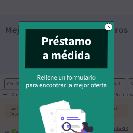
Mejores préstamos 1500 euros
Agosto 2026
Comparativa de préstamos de 1500€
Información publicitaria
Con ASNEF
Sin nomina y sin aval
Sin intereses
Gratis
S
Ordenar por
9
de
9
ofertas
Servicio con obligación de pago mediante suscripción anual
(36,49€, iva incluido)
Mi Credito OK