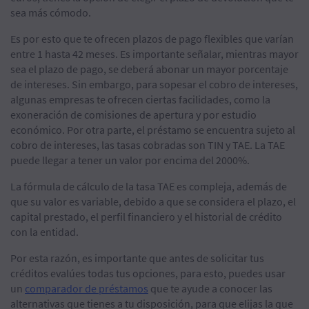
sea más cómodo.
Es por esto que te ofrecen plazos de pago flexibles que varían
entre 1 hasta 42 meses. Es importante señalar, mientras mayor
sea el plazo de pago, se deberá abonar un mayor porcentaje
de intereses. Sin embargo, para sopesar el cobro de intereses,
algunas empresas te ofrecen ciertas facilidades, como la
exoneración de comisiones de apertura y por estudio
económico. Por otra parte, el préstamo se encuentra sujeto al
cobro de intereses, las tasas cobradas son TIN y TAE. La TAE
puede llegar a tener un valor por encima del 2000%.
La fórmula de cálculo de la tasa TAE es compleja, además de
que su valor es variable, debido a que se considera el plazo, el
capital prestado, el perfil financiero y el historial de crédito
con la entidad.
Por esta razón, es importante que antes de solicitar tus
créditos evalúes todas tus opciones, para esto, puedes usar
un
comparador de préstamos
que te ayude a conocer las
alternativas que tienes a tu disposición, para que elijas la que