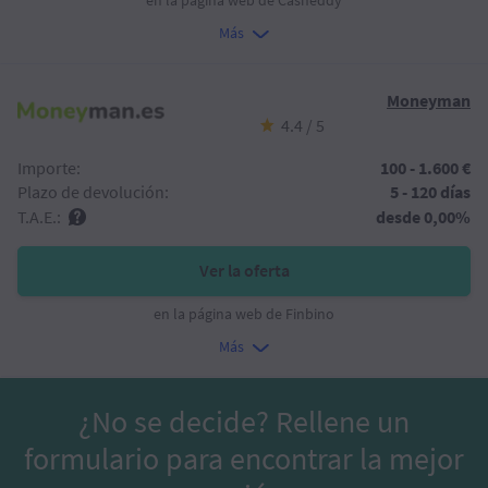
Más
Moneyman
4.4 / 5
Importe:
100 - 1.600 €
Plazo de devolución:
5 - 120 días
T.A.E.:
desde 0,00%
Ver la oferta
en la página web de Finbino
Más
¿No se decide? Rellene un
formulario para encontrar la mejor