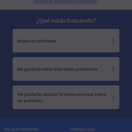
página de preguntas frecuentes.
¿Qué estás buscando?
Busco un préstamo
Me gustaría saber más sobre préstamos
Me gustaría calcular la cuota mensual sobre
un préstamo
ENLACES RÁPIDOS
FINBINO.COM