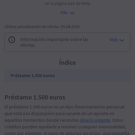
en la página web de Welp
Más
Última actualización de oferta : 05.08.2026
Información importante sobre las
Más
ofertas
Índice
Préstamo 1.500 euros
Préstamo 1.500 euros
El préstamo 1.500 euros es un tipo financiamiento personal
que está a tu disposición para sacarte de un aprieto en
aquellos momentos donde necesitas
dinero urgente
. Estos
créditos pueden ayudarte a resolver cualquier eventualidad,
como por ejemplo, el pago de algunos servicios, una pequeña