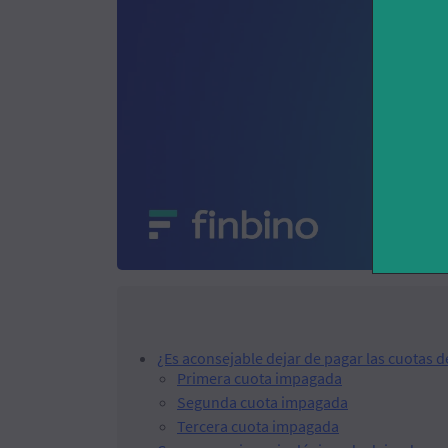
¿Es aconsejable dejar de pagar las cuotas 
Primera cuota impagada
Segunda cuota impagada
Tercera cuota impagada