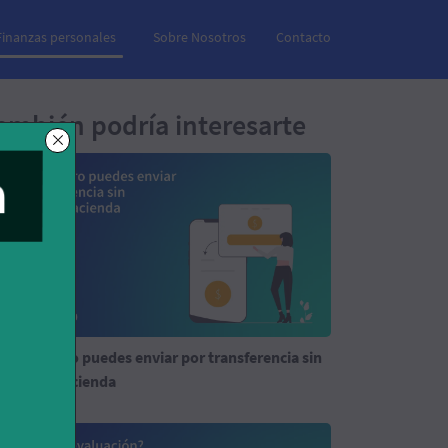
Finanzas personales
Sobre Nosotros
Contacto
ambién podría interesarte
ánto dinero puedes enviar por transferencia sin
clarar a Hacienda