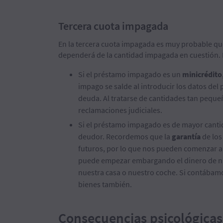
Tercera cuota impagada
En la tercera cuota impagada es muy probable q
dependerá de la cantidad impagada en cuestión. 
Si el préstamo impagado es un
minicrédito
impago se salde al introducir los datos del 
deuda. Al tratarse de cantidades tan pequeñ
reclamaciones judiciales.
Si el préstamo impagado es de mayor cant
deudor. Recordemos que la
garantía
de los
futuros, por lo que nos pueden comenzar 
puede empezar embargando el dinero de nu
nuestra casa o nuestro coche. Si contába
bienes también.
Consecuencias psicológicas