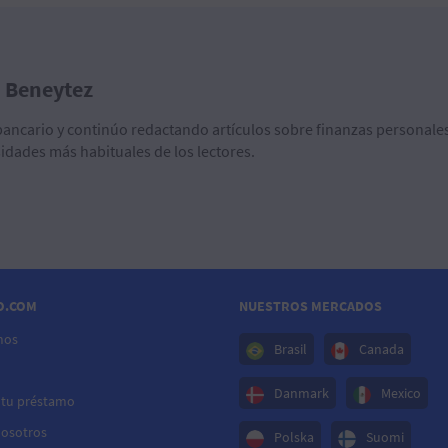
a Beneytez
 bancario y continúo redactando artículos sobre finanzas personales
idades más habituales de los lectores.
O.COM
NUESTROS MERCADOS
mos
Brasil
Canada
Danmark
Mexico
 tu préstamo
Nosotros
Polska
Suomi