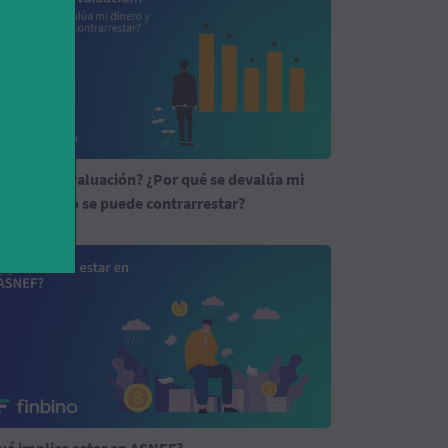
ué es la devaluación? ¿Por qué se devalúa mi
nero y cómo se puede contrarrestar?