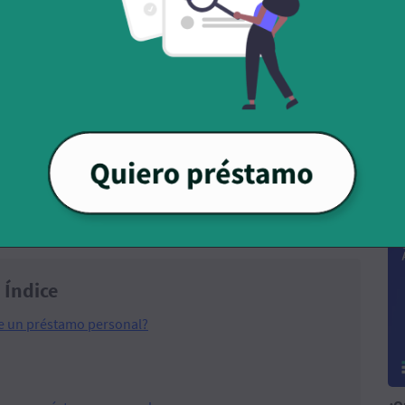
¿Q
di
Índice
de un préstamo personal?