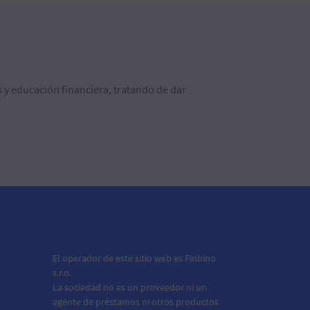
 y educación financiera, tratando de dar
El operador de este sitio web es Finbino
s.r.o.
La sociedad no es un proveedor ni un
agente de préstamos ni otros productos