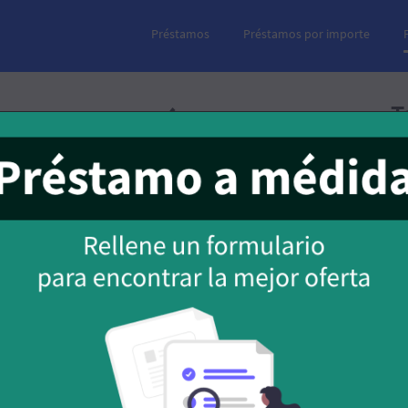
Préstamos
Préstamos por importe
T
 pagar un préstamo
cia García Beneytez
 solicitar financiación a una entidad crediticia, ya sea
riremos en ciertas obligaciones de pago mientras dure la
eva el cumplir con los plazos acordados.
Cu
de