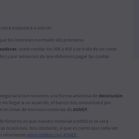
nciera empezará a cobrar:
 que los intereses normales del préstamo.
deudoras
: suele rondar los 30€ y 45€ y se trata de un coste
eltos y por avisarnos de que debemos pagar las cuotas
d negociará con nosotros una forma amistosa de
devolución
e no llegar a un acuerdo, el banco nos comunicará por
re en listas de morosos como las de
ASNEF
.
e ficheros es que nuestro historial crediticio se verá
ras ocasiones. Nos obstante, sí que es cierto que cada vez
an ofreciendo
minicréditos con ASNEF.