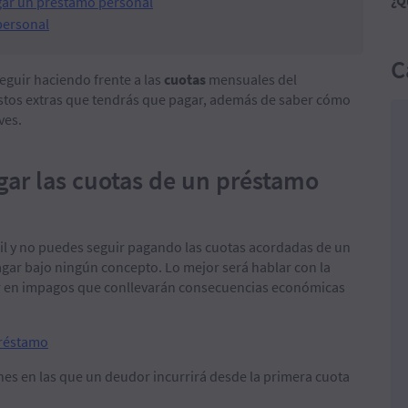
¿Q
gar un préstamo personal
personal
C
eguir haciendo frente a las
cuotas
mensuales del
stos extras que tendrás que pagar, además de saber cómo
ves.
gar las cuotas de un préstamo
cil y no puedes seguir pagando las cuotas acordadas de un
gar bajo ningún concepto. Lo mejor será hablar con la
ir en impagos que conllevarán consecuencias económicas
réstamo
nes en las que un deudor incurrirá desde la primera cuota