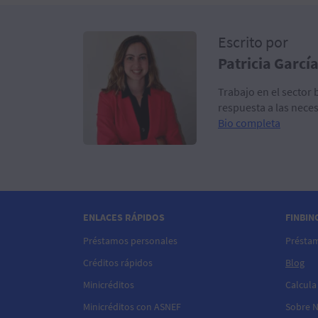
Escrito por
Patricia Garcí
Trabajo en el sector
respuesta a las neces
Bio completa
ENLACES RÁPIDOS
FINBIN
Préstamos personales
Présta
Créditos rápidos
Blog
Minicréditos
Calcula
Minicréditos con ASNEF
Sobre 