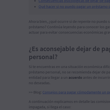
Consecuencias psicológicas de dejar de pa
Qué hacer si no puedo pagar un préstamo 
Ahora bien, ¿qué ocurre si de repente no puedo s
préstamo? Continúa leyendo para conocer los ga
actuar para evitar consecuencias económicas gra
¿Es aconsejable dejar de pa
personal?
Si te encuentras en una situación económica difí
préstamo personal, no se recomienda dejar de pa
entidad para llegar a un
acuerdo
antes de incurr
no deseadas.
>> Blog:
Consejos para pagar cómodamente un p
A continuación explicamos en detalle las comisio
impagada, si llega el caso: