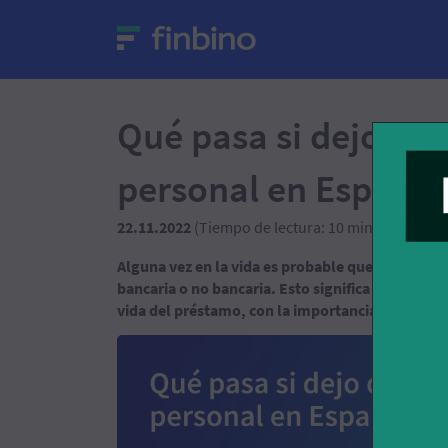
Qué pasa si dejo de
personal en España
22.11.2022
(Tiempo de lectura: 10 min.)
Patri
Alguna vez en la vida es probable que necesitemos
bancaria o no bancaria. Esto significa que incur
vida del préstamo, con la importancia que conll