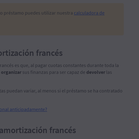
pio préstamo puedes utilizar nuestra
calculadora de
rtización francés
francés es que, al pagar cuotas constantes durante toda la
o
organizar
sus finanzas para ser capaz de
devolver
las
stas puedan variar, al menos si el préstamo se ha contratado
sonal anticipadamente?
amortización francés