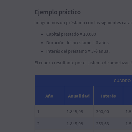
Ejemplo práctico
Imaginemos un préstamo con las siguientes caract
Capital prestado = 10.000
Duración del préstamo = 6 años
Interés del préstamo = 3% anual
El cuadro resultante por el sistema de amortizació
CUADRO 
Año
Anualidad
Interés
1
1.845,98
300,00
1.5
2
1.845,98
253,63
1.5