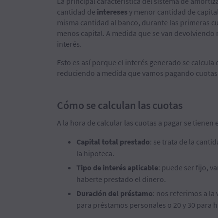
La principal característica del sistema de amorti
cantidad de
intereses
y menor cantidad de capital
misma cantidad al banco, durante las primeras cu
menos capital. A medida que se van devolviendo
interés.
Esto es así porque el interés generado se calcula 
reduciendo a medida que vamos pagando cuotas, e
Cómo se calculan las cuotas
A la hora de calcular las cuotas a pagar se tienen 
Capital total prestado
: se trata de la cant
la hipoteca.
Tipo de interés aplicable
: puede ser fijo, v
haberte prestado el dinero.
Duración del préstamo
: nos referimos a la
para préstamos personales o 20 y 30 para h