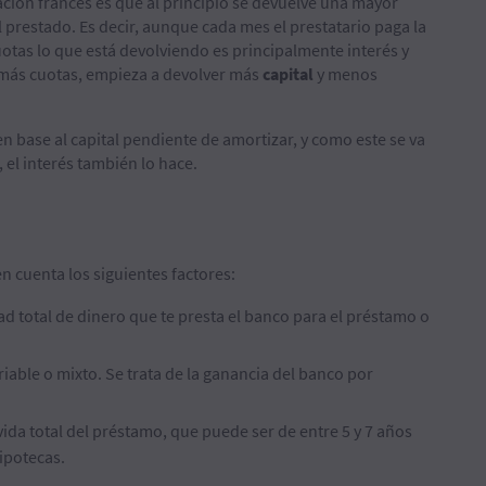
zación francés es que al principio se devuelve una mayor
 prestado. Es decir, aunque cada mes el prestatario paga la
otas lo que está devolviendo es principalmente interés y
 más cuotas, empieza a devolver más
capital
y menos
en base al capital pendiente de amortizar, y como este se va
l interés también lo hace.
en cuenta los siguientes factores:
idad total de dinero que te presta el banco para el préstamo o
ariable o mixto. Se trata de la ganancia del banco por
 vida total del préstamo, que puede ser de entre 5 y 7 años
ipotecas.