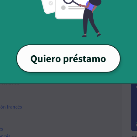
¿Q
di
Índice
ión francés
és
ancés