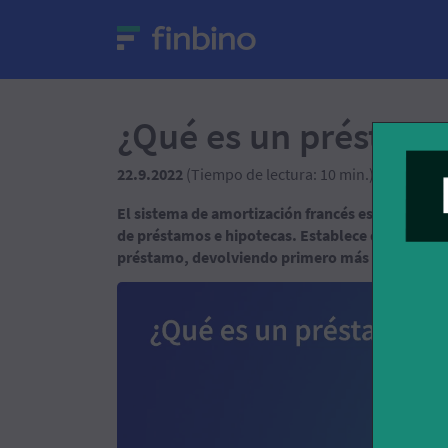
¿Qué es un préstamo
22.9.2022
(Tiempo de lectura: 10 min.)
Patric
El sistema de amortización francés es el que se u
de préstamos e hipotecas. Establece que las cuo
préstamo, devolviendo primero más intereses y