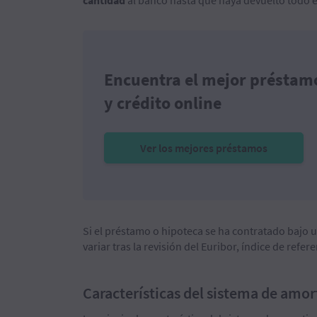
cantidad
al banco hasta que haya devuelto todo e
Encuentra el mejor préstam
y crédito online
Ver los mejores préstamos
Si el préstamo o hipoteca se ha contratado bajo u
variar tras la revisión del Euribor, índice de refer
Características del sistema de amor