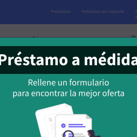
Préstamos
Préstamos por importe
T
 francés?
ia García Beneytez
tiliza en España para calcular la devolución de las cuotas
tas a devolver serán constantes durante toda la vida del
 después más capital.
Cu
de