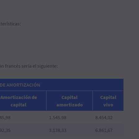
erísticas:
n francés sería el siguiente:
DE AMORTIZACIÓN
Amortización de
Capital
Capital
capital
amortizado
vivo
45,98
1.545.98
8.454,02
92,35
3.138,33
6.861,67