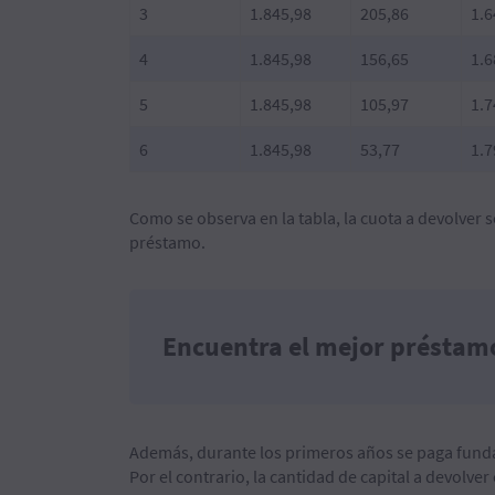
3
1.845,98
205,86
1.6
4
1.845,98
156,65
1.6
5
1.845,98
105,97
1.7
6
1.845,98
53,77
1.7
Como se observa en la tabla, la cuota a devolver
préstamo.
Encuentra el mejor préstam
Además, durante los primeros años se paga funda
Por el contrario, la cantidad de capital a devol