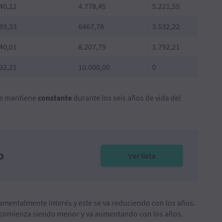
40,12
4.778,45
5.221,55
89,33
6467,78
3.532,22
40,01
8.207,79
1.792,21
92,21
10.000,00
0
 se mantiene
constante
durante los seis años de vida del
o
Ver lista
mentalmente interés y este se va reduciendo con los años.
ver comienza siendo menor y va aumentando con los años.