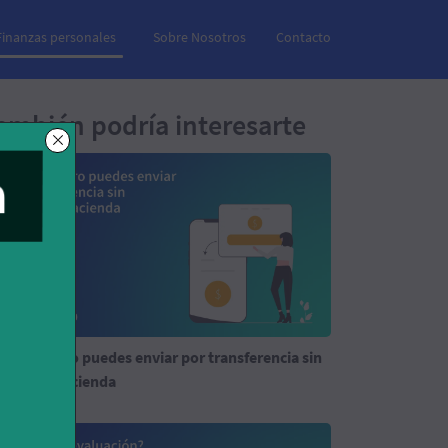
Finanzas personales
Sobre Nosotros
Contacto
ambién podría interesarte
ánto dinero puedes enviar por transferencia sin
clarar a Hacienda