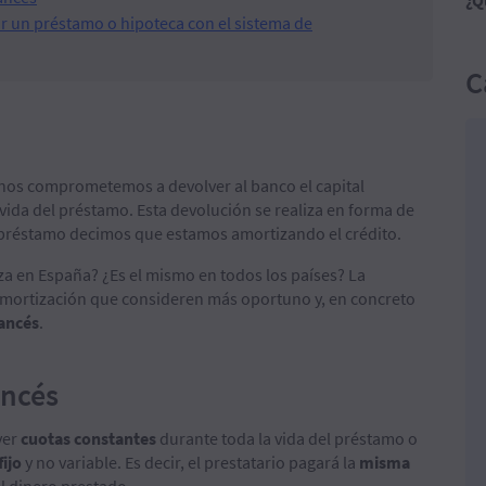
¿Q
r un préstamo o hipoteca con el sistema de
C
nos comprometemos a devolver al banco el capital
vida del préstamo. Esta devolución se realiza en forma de
préstamo decimos que estamos amortizando el crédito.
za en España? ¿Es el mismo en todos los países? La
 amortización que consideren más oportuno y, en concreto
rancés
.
ancés
ver
cuotas constantes
durante toda la vida del préstamo o
fijo
y no variable. Es decir, el prestatario pagará la
misma