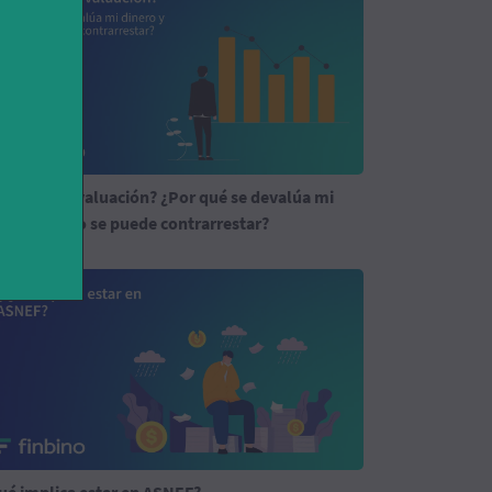
ué es la devaluación? ¿Por qué se devalúa mi
nero y cómo se puede contrarrestar?