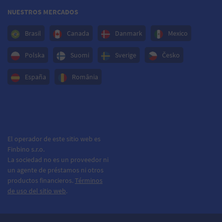
NUESTROS MERCADOS
Brasil
Canada
Danmark
Mexico
Polska
Suomi
Sverige
Česko
España
România
El operador de este sitio web es
Finbino s.r.o.
La sociedad no es un proveedor ni
un agente de préstamos ni otros
productos financieros.
Términos
de uso del sitio web
.