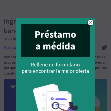
Ingresos activos y pasivos
bancarios
31.1.2023
(Tiempo de lectura: 10 min.)
Patricia García Beneytez
Denominamos ingresos activos bancarios a los derivados de
la concesión de préstamos e hipotecas, e ingresos pasivos a
los que provienen de las cuentas y depósitos abiertos por los
clientes en la entidad.