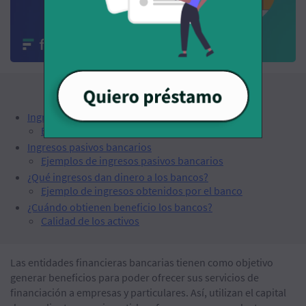
Índice
Ingresos activos bancarios
Ejemplos de ingresos activos bancarios
Ingresos pasivos bancarios
Ejemplos de ingresos pasivos bancarios
¿Qué ingresos dan dinero a los bancos?
Ejemplo de ingresos obtenidos por el banco
¿Cuándo obtienen beneficio los bancos?
Calidad de los activos
Las entidades financieras bancarias tienen como objetivo
generar beneficios para poder ofrecer sus servicios de
financiación a empresas y particulares. Así, utilizan el capital