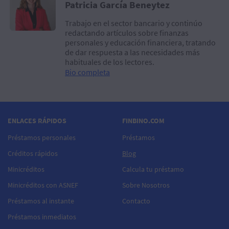
Patricia García Beneytez
Trabajo en el sector bancario y continúo
redactando artículos sobre finanzas
personales y educación financiera, tratando
de dar respuesta a las necesidades más
habituales de los lectores.
Bio completa
ENLACES RÁPIDOS
FINBINO.COM
Préstamos personales
Préstamos
Créditos rápidos
Blog
Minicréditos
Calcula tu préstamo
Minicréditos con ASNEF
Sobre Nosotros
Préstamos al instante
Contacto
Préstamos inmediatos