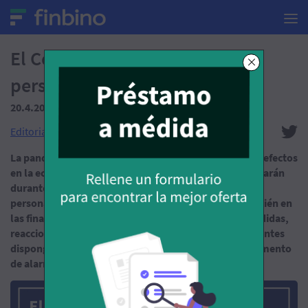
El Coronavirus y las finanzas
personales - últimas noticias
20.4.2020
(Tiempo de lectura: 20 min.)
Editorial del portal Finbino
La pandemia global del COVID-19 (Coronavirus) tiene efectos
en la economía global y sus consecuencias se prolongarán
durante un tiempo incierto, afectando a empresas y
personas por igual en el ámbito de la salud pero también en
las finanzas. En este artículo resumimos aquellas medidas,
reacciones y noticias más relevantes que nuestros clientes
dispongan de toda la información posible en este momento
de alarma, desconfianza e incertidumbre.