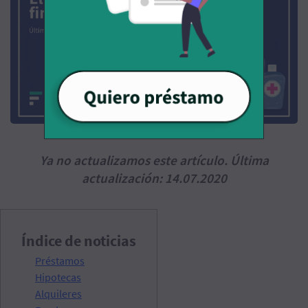
Ya no actualizamos este artículo. Última
actualización: 14.07.2020
Índice de noticias
Préstamos
Hipotecas
Alquileres