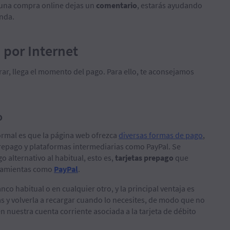
 una compra online dejas un
comentario
, estarás ayudando
nda.
 por Internet
r, llega el momento del pago. Para ello, te aconsejamos
o
normal es que la página web ofrezca
diversas formas de pago
,
 prepago y plataformas intermediarias como PayPal. Se
 alternativo al habitual, esto es,
tarjetas prepago
que
rramientas como
PayPal
.
co habitual o en cualquier otro, y la principal ventaja es
s y volverla a recargar cuando lo necesites, de modo que no
uestra cuenta corriente asociada a la tarjeta de débito