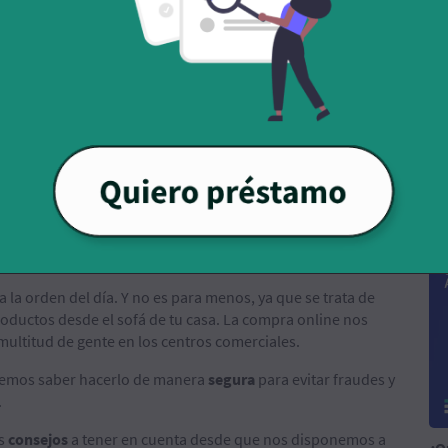
¿Q
di
 la orden del día. Y no es para menos, ya que se trata de
oductos desde el sofá de tu casa. La compra online nos
multitud de gente en los centros comerciales.
bemos saber hacerlo de manera
segura
para evitar fraudes y
.
os
consejos
a tener en cuenta desde que nos disponemos a