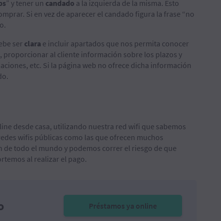
ps
” y tener un
candado
a la izquierda de la misma. Esto
omprar. Si en vez de aparecer el candado figura la frase “no
o.
debe ser
clara
e incluir apartados que nos permita conocer
, proporcionar al cliente información sobre los plazos y
maciones, etc. Si la página web no ofrece dicha información
do.
line desde casa, utilizando nuestra red wifi que sabemos
r redes wifis públicas como las que ofrecen muchos
n de todo el mundo y podemos correr el riesgo de que
rtemos al realizar el pago.
o
Préstamos ya online