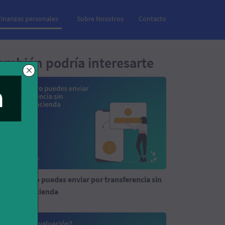
Finanzas personales
Sobre Nosotros
Contacto
ambién podría interesarte
ánto dinero puedes enviar por transferencia sin
clarar a Hacienda