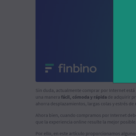
Sin duda, actualmente comprar por Internet está a
una manera
fácil, cómoda y rápida
de adquirir pr
ahorra desplazamientos, largas colas y estrés de 
Ahora bien, cuando compramos por Internet de
que la experiencia online resulte la mejor posible
Por ello, en este artículo proporcionamos algun