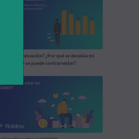
ué es la devaluación? ¿Por qué se devalúa mi
nero y cómo se puede contrarrestar?