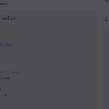
¿Q
mpra.
C
Índice
e
ualizado
uras compras
aneada
n
mación
o