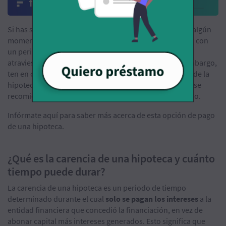
Si has solicitado una hipoteca o te planteas hacerlo en algún
momento de tu vida, debes saber que es posible contar con
un periodo de tiempo en el que tu cuota
se reduzca
si
atraviesas un momento económico complicado. Sin embargo,
ten en cuenta que esta opción no abarata el coste total de la
hipoteca, sino que la termina encareciendo, por lo que se
recomienda solicitarla solo si es estrictamente necesario.
Infórmate aquí para saber más acerca de esta opción de pago
de una hipoteca.
¿Qué es la carencia de una hipoteca y cuánto
tiempo puede durar?
La carencia de una hipoteca es un periodo de tiempo
determinado durante el cual
solo se pagan los intereses
a la
entidad financiera que concedió la financiación, en vez de
abonar capital más intereses generados. Esto significa que