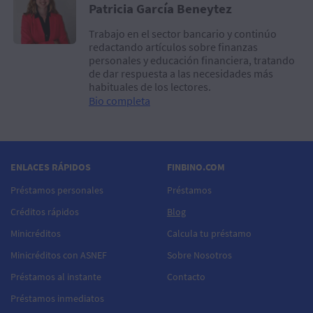
Patricia García Beneytez
Trabajo en el sector bancario y continúo
redactando artículos sobre finanzas
personales y educación financiera, tratando
de dar respuesta a las necesidades más
habituales de los lectores.
Bio completa
ENLACES RÁPIDOS
FINBINO.COM
Préstamos personales
Préstamos
Créditos rápidos
Blog
Minicréditos
Calcula tu préstamo
Minicréditos con ASNEF
Sobre Nosotros
Préstamos al instante
Contacto
Préstamos inmediatos