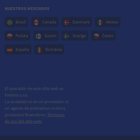
NUESTROS MERCADOS
Brasil
Canada
Danmark
Mexico
Polska
Suomi
Sverige
Česko
España
România
El operador de este sitio web es
Finbino s.r.o.
La sociedad no es un proveedor ni
un agente de préstamos ni otros
productos financieros.
Términos
de uso del sitio web
.