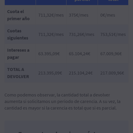
Cuota el
711,32€/mes
375€/mes
0€/mes
primer año
Cuotas
711,32€/mes
731,26€/mes
753,51€/mes
siguientes
Intereses a
63.395,09€
65.104,24€
67.009,96€
pagar
TOTAL A
213.395,09€
215.104,24€
217.009,96€
DEVOLVER
Como podemos observar, la cantidad total a devolver
aumenta si solicitamos un periodo de carencia. A su vez, la
cantidad es mayor si la carencia es total que si es parcial.